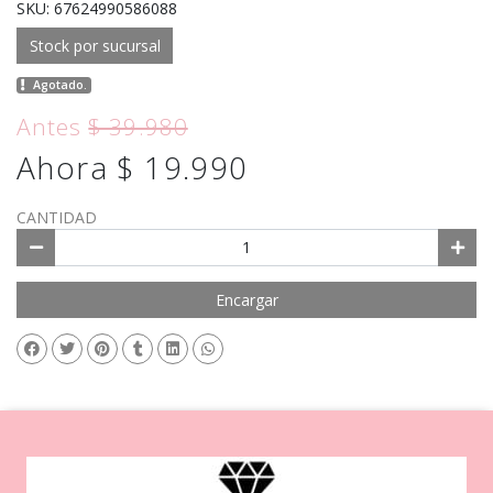
SKU: 67624990586088
Stock por sucursal
Agotado.
Antes
$ 39.980
Ahora $ 19.990
CANTIDAD
Encargar