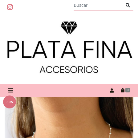
0
-50%