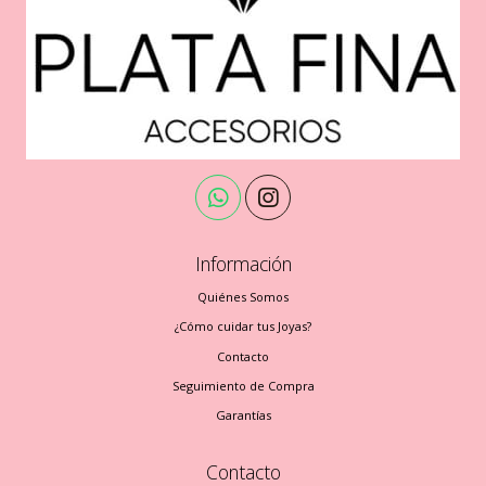
Información
Quiénes Somos
¿Cómo cuidar tus Joyas?
Contacto
Seguimiento de Compra
Garantías
Contacto