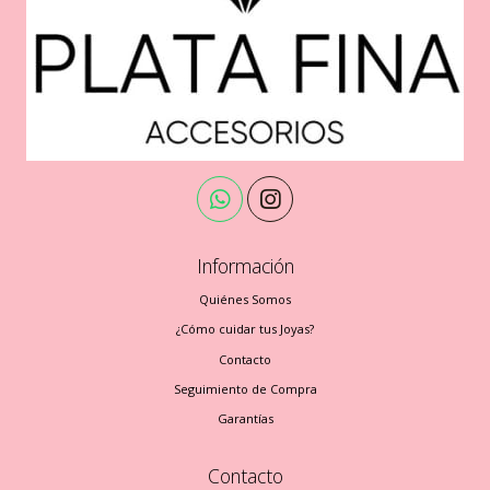
Información
Quiénes Somos
¿Cómo cuidar tus Joyas?
Contacto
Seguimiento de Compra
Garantías
Contacto