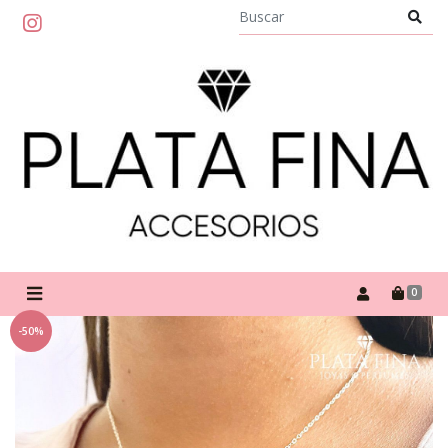
0
-50%