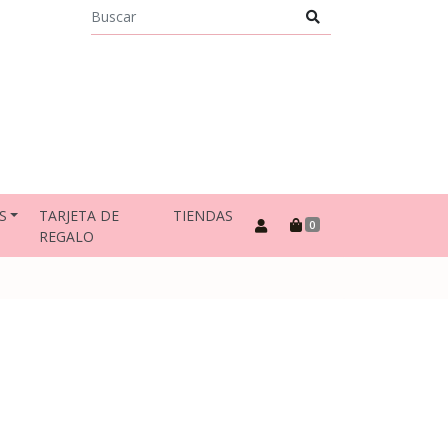
S
TARJETA DE
TIENDAS
0
REGALO