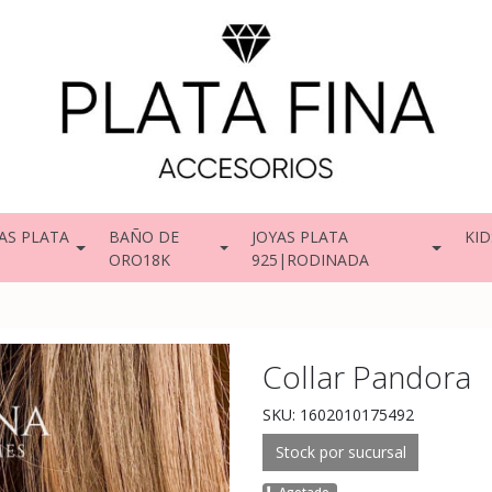
AS PLATA
BAÑO DE
JOYAS PLATA
KID
ORO18K
925|RODINADA
Collar Pandora
SKU: 1602010175492
Stock por sucursal
Agotado.