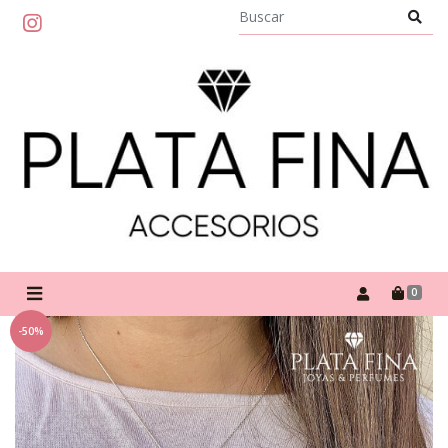
0
-50%