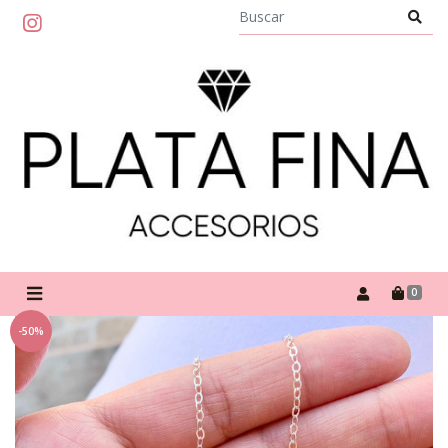
0
-50%