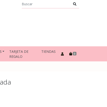
S
TARJETA DE
TIENDAS
0
REGALO
nada