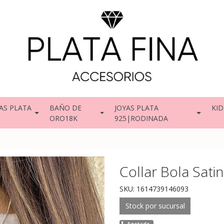
AS PLATA
BAÑO DE
JOYAS PLATA
KID
ORO18K
925|RODINADA
Collar Bola Sati
SKU: 1614739146093
Stock por sucursal
Agotado.