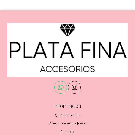
Información
Quiénes Somos
¿Cómo cuidar tus Joyas?
Contacto