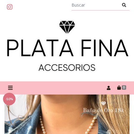
0
-50%