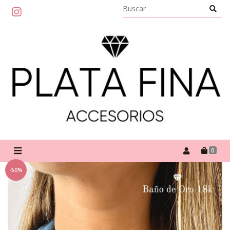
0
-50%