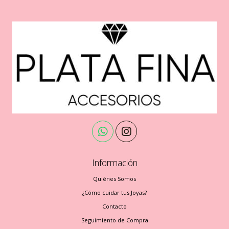
Información
Quiénes Somos
¿Cómo cuidar tus Joyas?
Contacto
Seguimiento de Compra