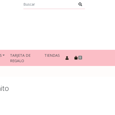
S
TARJETA DE
TIENDAS
0
REGALO
ito