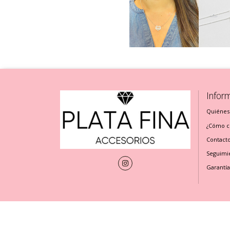
Infor
Quiénes
¿Cómo cu
Contact
Seguimi
Garantía