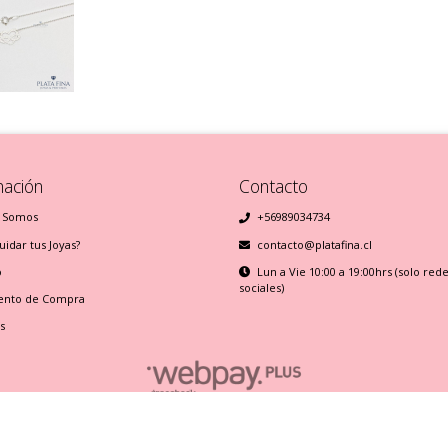
mación
Contacto
 Somos
+56989034734
idar tus Joyas?
contacto@platafina.cl
o
Lun a Vie 10:00 a 19:00hrs (solo red
sociales)
ento de Compra
s
Plata Fina © 2026
Creado por
Bsale