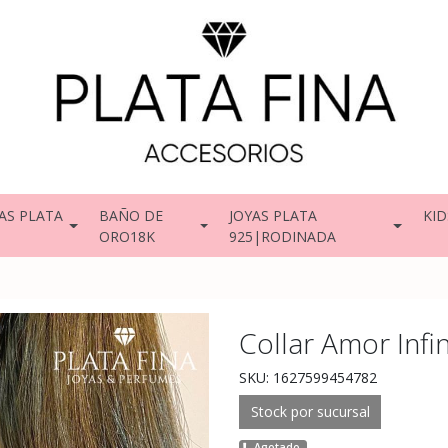
AS PLATA
BAÑO DE
JOYAS PLATA
KID
ORO18K
925|RODINADA
Collar Amor Infin
SKU: 1627599454782
Stock por sucursal
Agotado.