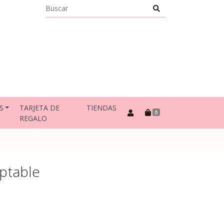
S
TARJETA DE
TIENDAS
0
REGALO
ptable