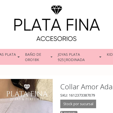
AS PLATA
BAÑO DE
JOYAS PLATA
KID
ORO18K
925|RODINADA
Collar Amor Ada
SKU: 1612373387079
Stock por sucursal
Agotado.