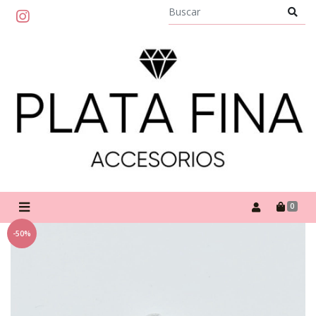
0
-50%