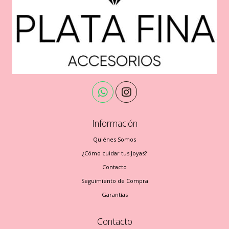
Información
Quiénes Somos
¿Cómo cuidar tus Joyas?
Contacto
Seguimiento de Compra
Garantías
Contacto