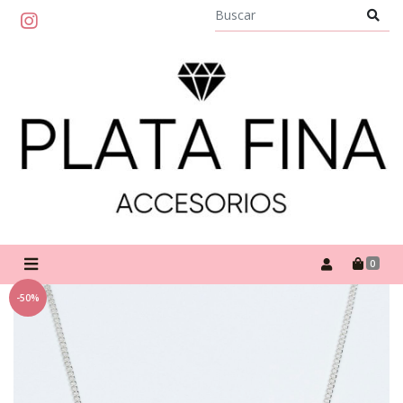
0
-50%