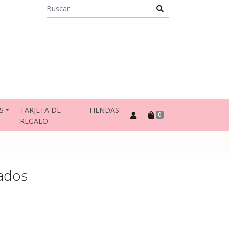
S
TARJETA DE
TIENDAS
0
REGALO
ados