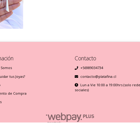
mación
Contacto
 Somos
+56989034734
idar tus Joyas?
contacto@platafina.cl
o
Lun a Vie 10:00 a 19:00hrs (solo red
sociales)
ento de Compra
s
Plata Fina © 2026
Creado por
Bsale