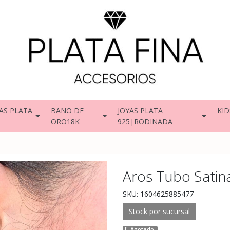
AS PLATA
BAÑO DE
JOYAS PLATA
KID
ORO18K
925|RODINADA
Aros Tubo Satin
SKU: 1604625885477
Stock por sucursal
Agotado.