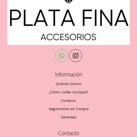
Información
Quiénes Somos
¿Cómo cuidar tus Joyas?
Contacto
Seguimiento de Compra
Garantías
Contacto