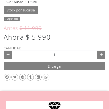
SKU: 1645460913960
Stock por sucursal
Agotado.
Antes
$ 11.980
Ahora $ 5.990
CANTIDAD
Encargar