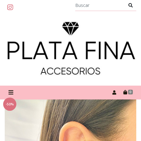
0
-50%