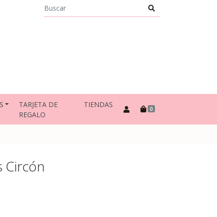
S
TARJETA DE
TIENDAS
0
REGALO
 Circón