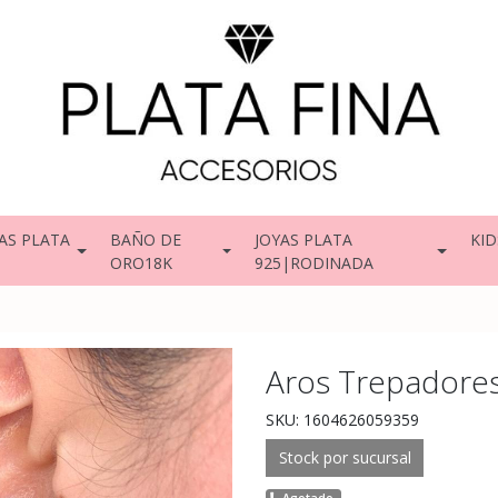
AS PLATA
BAÑO DE
JOYAS PLATA
KID
ORO18K
925|RODINADA
Aros Trepadores
SKU: 1604626059359
Stock por sucursal
Agotado.