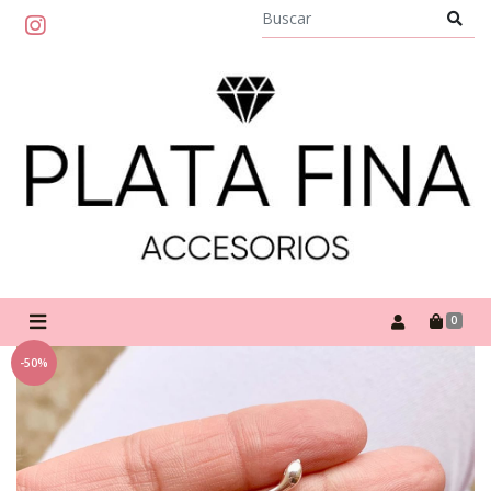
0
-50%