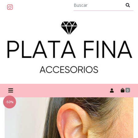
0
-50%