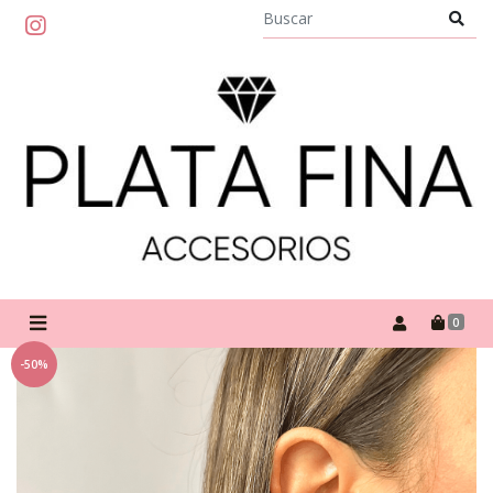
0
-50%