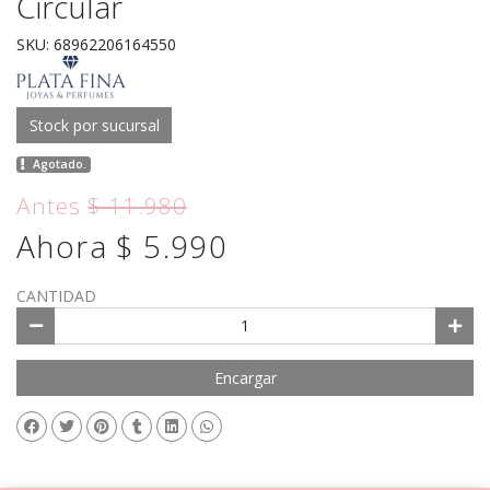
Circular
SKU: 68962206164550
Stock por sucursal
Agotado.
Antes
$ 11.980
Ahora $ 5.990
CANTIDAD
Encargar