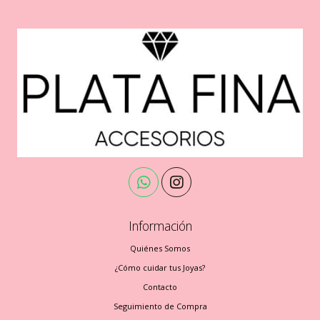
Información
Quiénes Somos
¿Cómo cuidar tus Joyas?
Contacto
Seguimiento de Compra