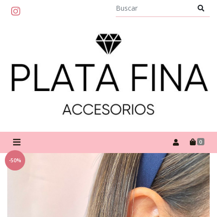
0
-50%