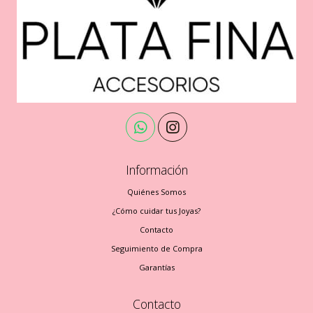
Información
Quiénes Somos
¿Cómo cuidar tus Joyas?
Contacto
Seguimiento de Compra
Garantías
Contacto