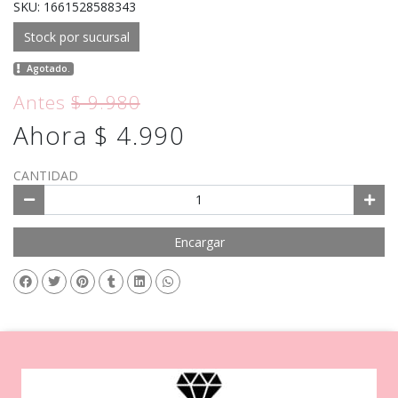
SKU: 1661528588343
Stock por sucursal
Agotado.
Antes
$ 9.980
Ahora $ 4.990
CANTIDAD
Encargar