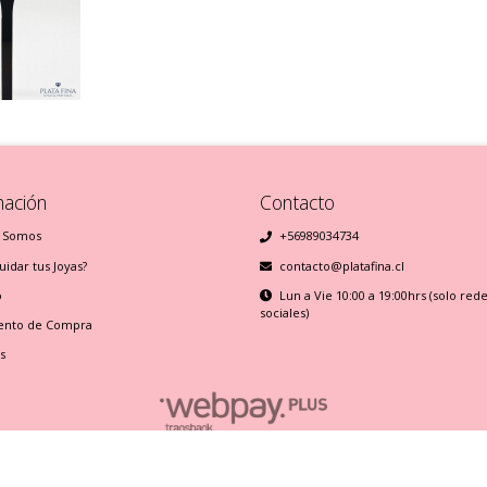
mación
Contacto
 Somos
+56989034734
idar tus Joyas?
contacto@platafina.cl
o
Lun a Vie 10:00 a 19:00hrs (solo red
sociales)
ento de Compra
s
Plata Fina © 2026
Creado por
Bsale