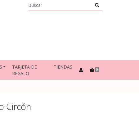
S
TARJETA DE
TIENDAS
0
REGALO
to Circón