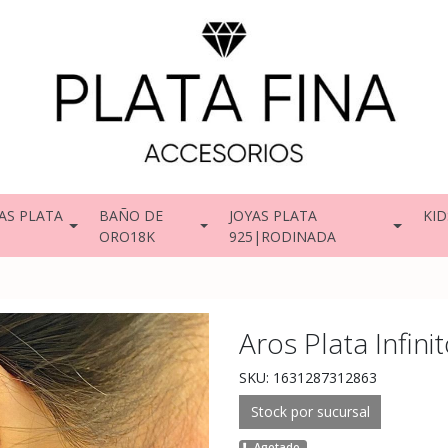
AS PLATA
BAÑO DE
JOYAS PLATA
KID
ORO18K
925|RODINADA
Aros Plata Infini
SKU: 1631287312863
Stock por sucursal
Agotado.