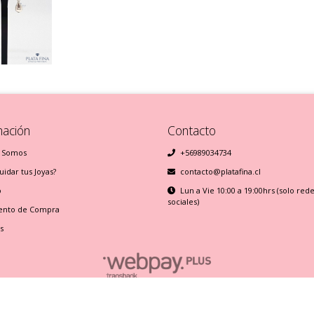
mación
Contacto
 Somos
+56989034734
idar tus Joyas?
contacto@platafina.cl
o
Lun a Vie 10:00 a 19:00hrs (solo red
sociales)
ento de Compra
s
Plata Fina © 2026
Creado por
Bsale