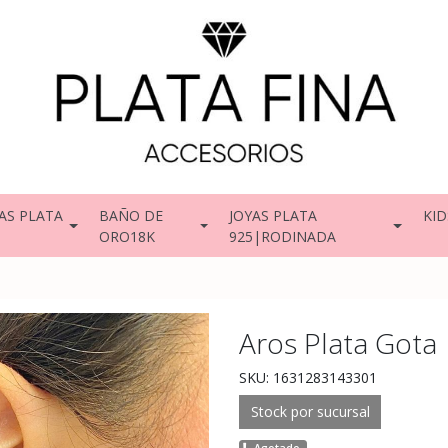
AS PLATA
BAÑO DE
JOYAS PLATA
KID
ORO18K
925|RODINADA
Aros Plata Gota
SKU: 1631283143301
Stock por sucursal
Agotado.