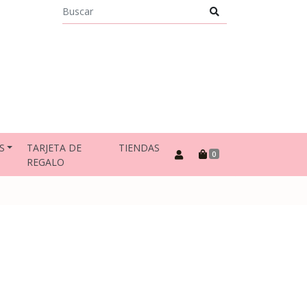
S
TARJETA DE
TIENDAS
0
REGALO