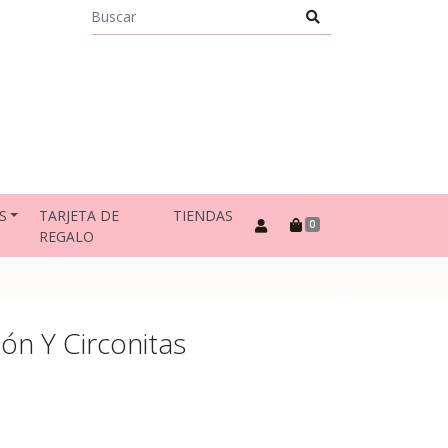
S
TARJETA DE
TIENDAS
0
REGALO
ón Y Circonitas