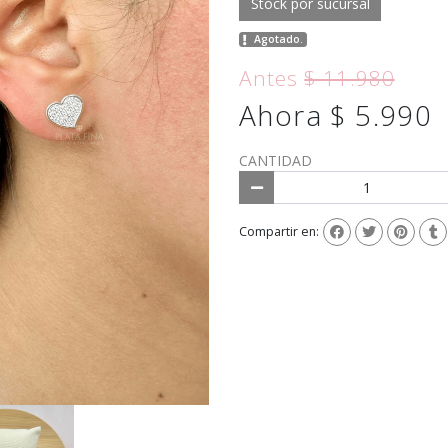
Stock por sucursal
Agotado.
Antes
$ 11.980
Ahora $ 5.990
CANTIDAD
Compartir en: