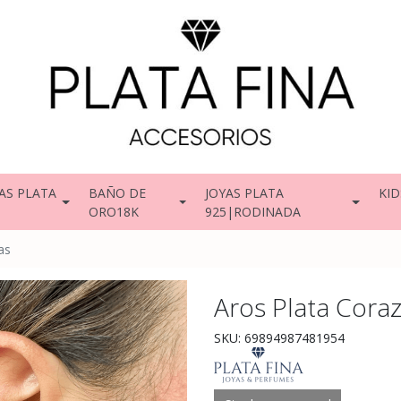
AS PLATA
BAÑO DE
JOYAS PLATA
KID
ORO18K
925|RODINADA
as
Aros Plata Coraz
SKU: 69894987481954