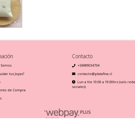
mación
Contacto
 Somos
+56989034734
idar tus Joyas?
contacto@platafina.cl
o
Lun a Vie 10:00 a 19:00hrs (solo red
sociales)
ento de Compra
s
Plata Fina © 2026
Creado por
Bsale