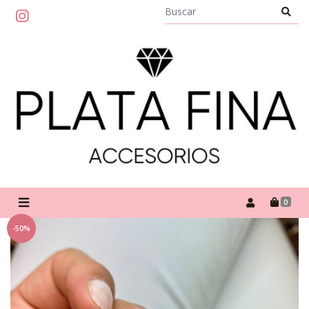
0
-50%