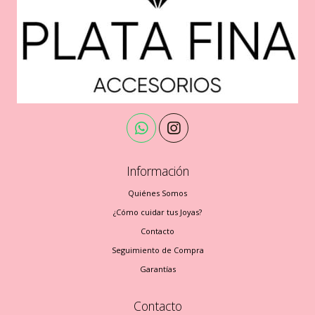
Información
Quiénes Somos
¿Cómo cuidar tus Joyas?
Contacto
Seguimiento de Compra
Garantías
Contacto