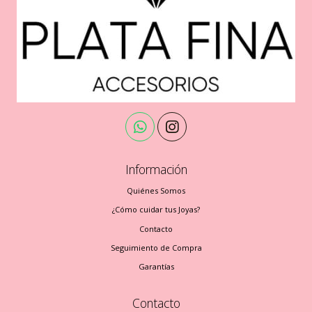
Información
Quiénes Somos
¿Cómo cuidar tus Joyas?
Contacto
Seguimiento de Compra
Garantías
Contacto