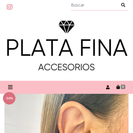
0
-50%