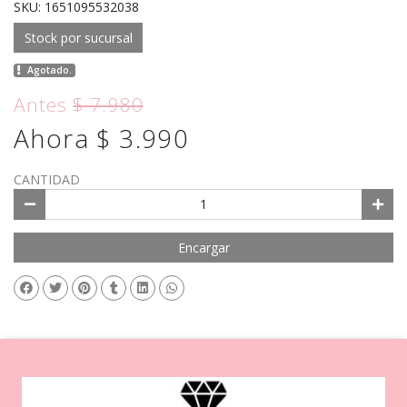
SKU: 1651095532038
Stock por sucursal
Agotado.
Antes
$ 7.980
Ahora $ 3.990
CANTIDAD
Encargar