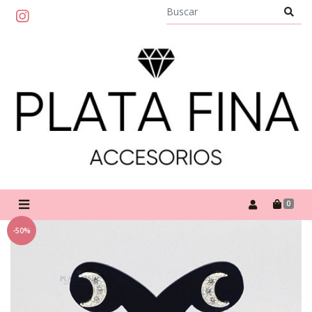
0
-50%