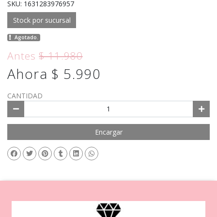
SKU: 1631283976957
Stock por sucursal
Agotado.
Antes
$ 11.980
Ahora $ 5.990
CANTIDAD
Encargar