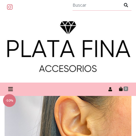
0
-50%