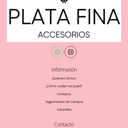
Información
Quiénes Somos
¿Cómo cuidar tus Joyas?
Contacto
Seguimiento de Compra
Garantías
Contacto