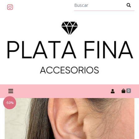
0
-50%