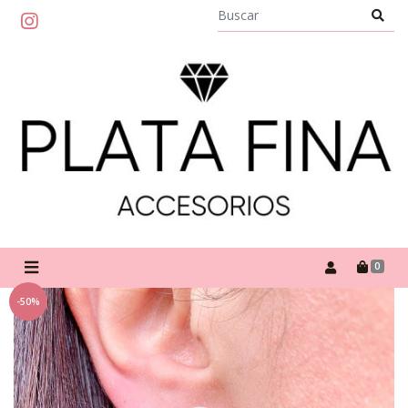
0
-50%