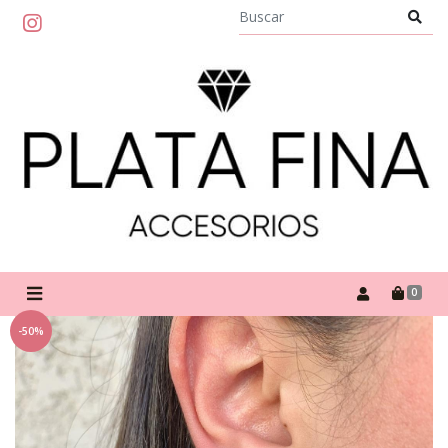
0
-50%