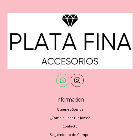
Información
Quiénes Somos
¿Cómo cuidar tus Joyas?
Contacto
Seguimiento de Compra