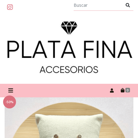
0
-50%