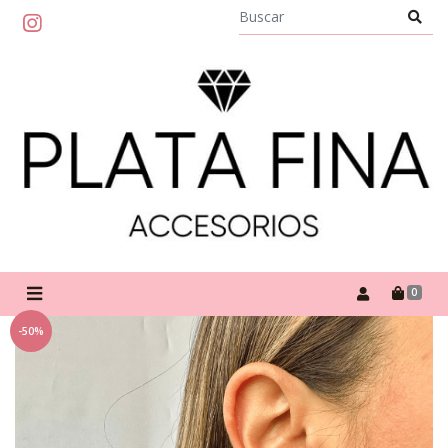
0
-50%