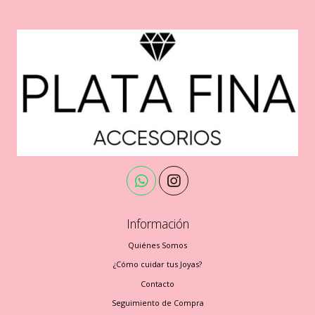
Información
Quiénes Somos
¿Cómo cuidar tus Joyas?
Contacto
Seguimiento de Compra