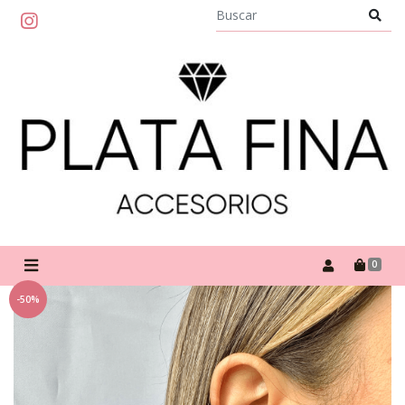
0
-50%