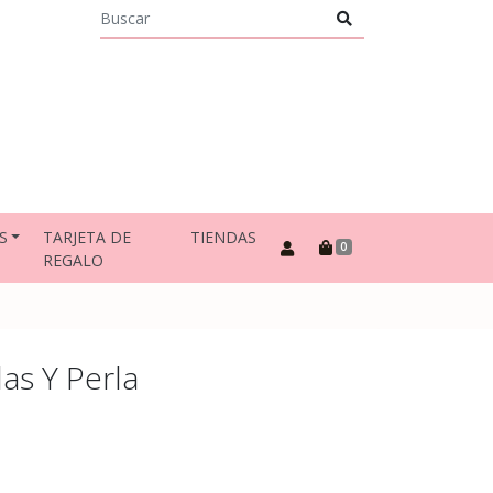
S
TARJETA DE
TIENDAS
0
REGALO
as Y Perla