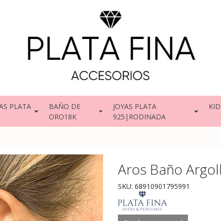
AS PLATA
BAÑO DE
JOYAS PLATA
KID
ORO18K
925|RODINADA
Aros Baño Argoll
SKU: 68910901795991