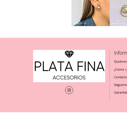
Infor
Quiénes
¿Cómo cu
Contact
Seguimi
Garantía