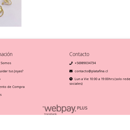
mación
Contacto
 Somos
+56989034734
idar tus Joyas?
contacto@platafina.cl
o
Lun a Vie 10:00 a 19:00hrs (solo red
sociales)
ento de Compra
s
Plata Fina © 2026
Creado por
Bsale