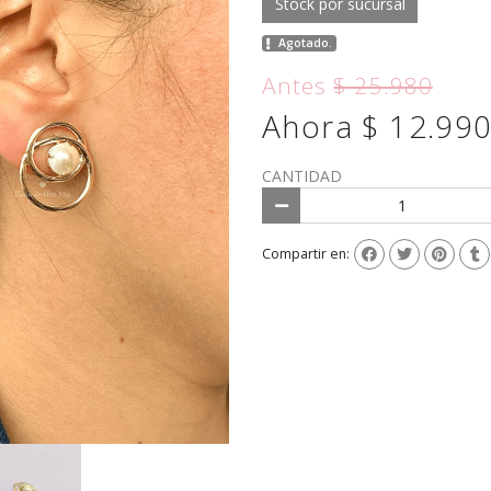
Stock por sucursal
Agotado.
Antes
$ 25.980
Ahora $ 12.99
CANTIDAD
Compartir en: