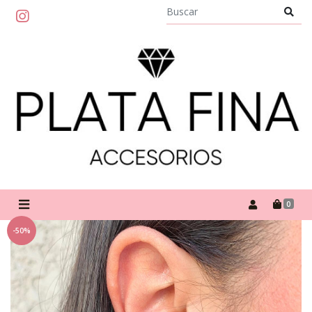
0
-50%