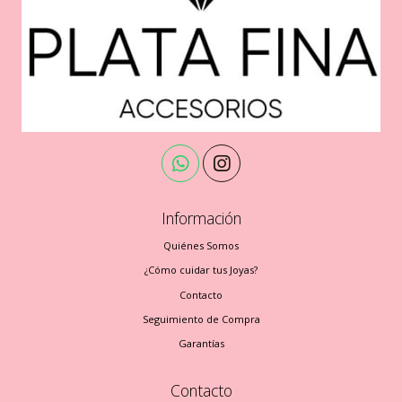
Información
Quiénes Somos
¿Cómo cuidar tus Joyas?
Contacto
Seguimiento de Compra
Garantías
Contacto