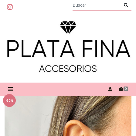
0
-50%