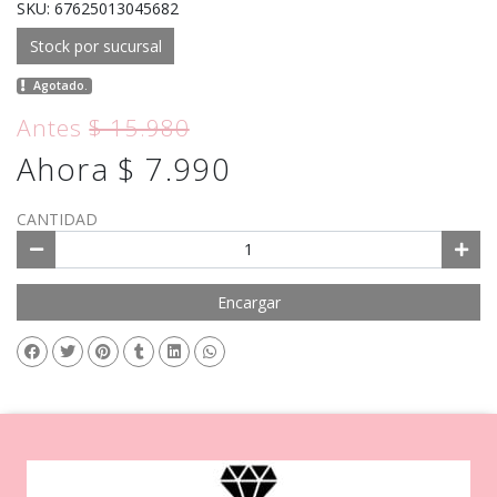
SKU: 67625013045682
Stock por sucursal
Agotado.
Antes
$ 15.980
Ahora $ 7.990
CANTIDAD
Encargar