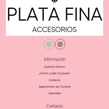
Información
Quiénes Somos
¿Cómo cuidar tus Joyas?
Contacto
Seguimiento de Compra
Garantías
Contacto