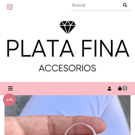
0
-50%