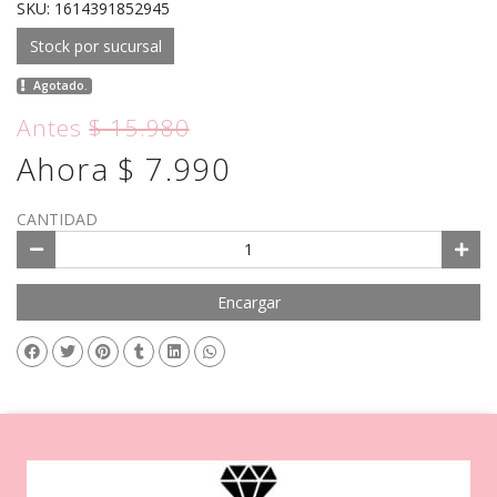
SKU: 1614391852945
Stock por sucursal
Agotado.
Antes
$ 15.980
Ahora $ 7.990
CANTIDAD
Encargar