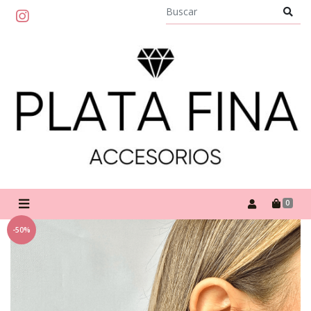
0
-50%