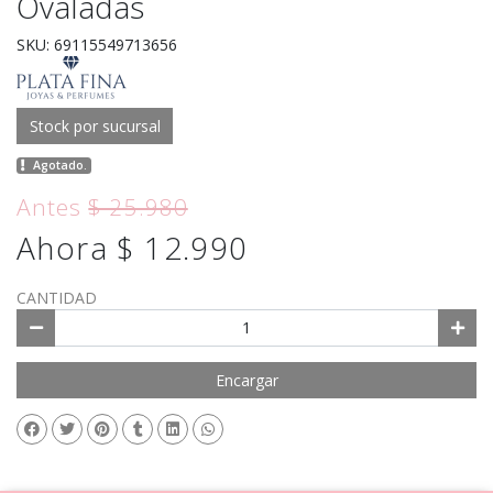
Ovaladas
SKU: 69115549713656
Stock por sucursal
Agotado.
Antes
$ 25.980
Ahora $ 12.990
CANTIDAD
Encargar