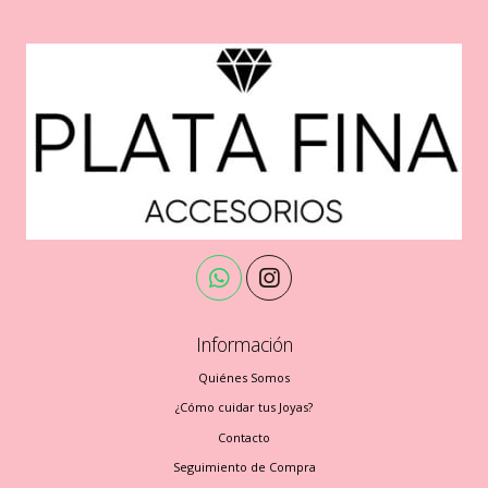
Información
Quiénes Somos
¿Cómo cuidar tus Joyas?
Contacto
Seguimiento de Compra