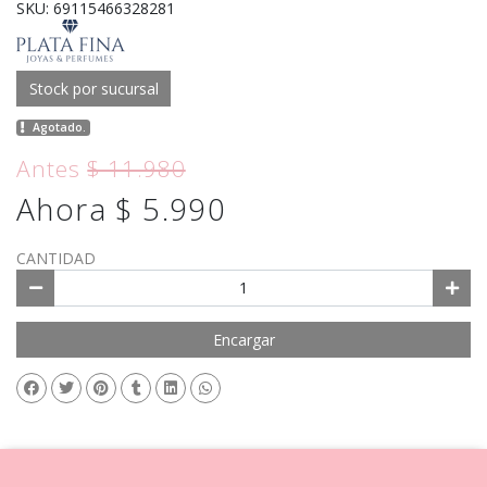
SKU: 69115466328281
Stock por sucursal
Agotado.
Antes
$ 11.980
Ahora $ 5.990
CANTIDAD
Encargar