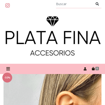
0
-50%