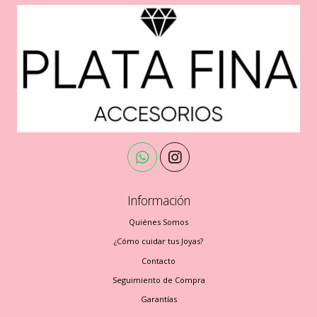
Información
Quiénes Somos
¿Cómo cuidar tus Joyas?
Contacto
Seguimiento de Compra
Garantías