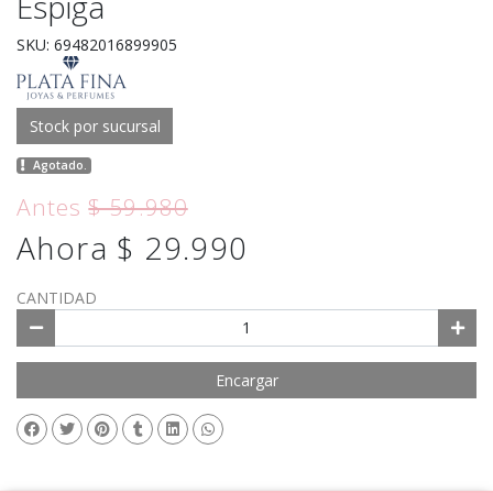
Espiga
SKU: 69482016899905
Stock por sucursal
Agotado.
Antes
$ 59.980
Ahora $ 29.990
CANTIDAD
Encargar