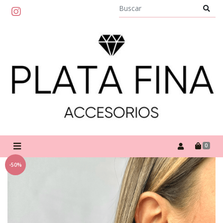
0
-50%