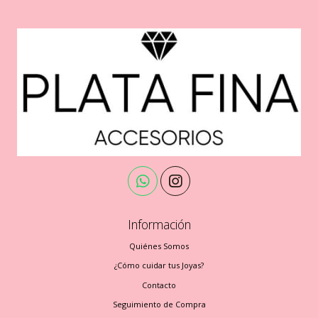
Información
Quiénes Somos
¿Cómo cuidar tus Joyas?
Contacto
Seguimiento de Compra