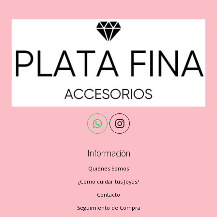
Información
Quiénes Somos
¿Cómo cuidar tus Joyas?
Contacto
Seguimiento de Compra