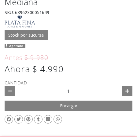
Mediana
SKU: 68962300051649
Stock por sucursal
Agotado.
Antes
$ 9.980
Ahora $ 4.990
CANTIDAD
Encargar