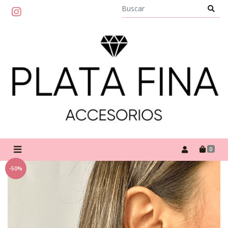
0
-50%