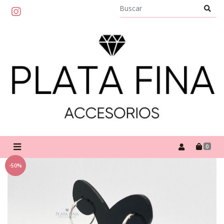
0
-50%