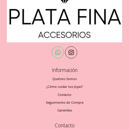
Información
Quiénes Somos
¿Cómo cuidar tus Joyas?
Contacto
Seguimiento de Compra
Garantías
Contacto