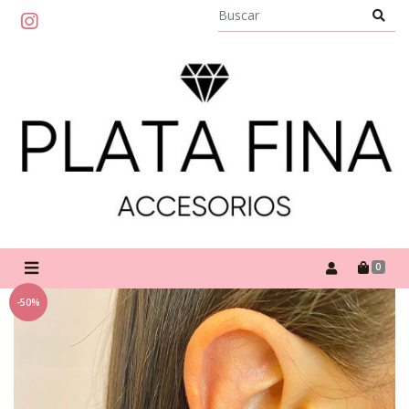
0
-50%