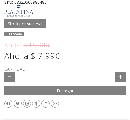
SKU: 68320560986485
Stock por sucursal
Agotado.
Antes
$ 15.980
Ahora $ 7.990
CANTIDAD
Encargar