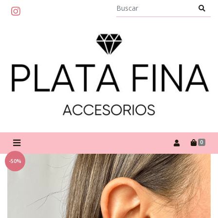
0
-50%