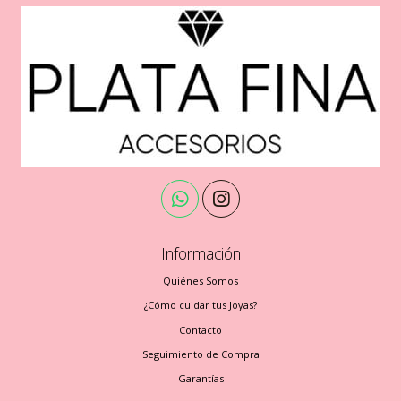
Información
Quiénes Somos
¿Cómo cuidar tus Joyas?
Contacto
Seguimiento de Compra
Garantías