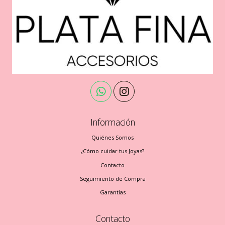
Información
Quiénes Somos
¿Cómo cuidar tus Joyas?
Contacto
Seguimiento de Compra
Garantías
Contacto