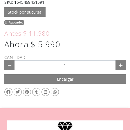
SKU: 1645468451591
Stock por sucursal
Agotado.
Antes
$ 11.980
Ahora $ 5.990
CANTIDAD
Encargar