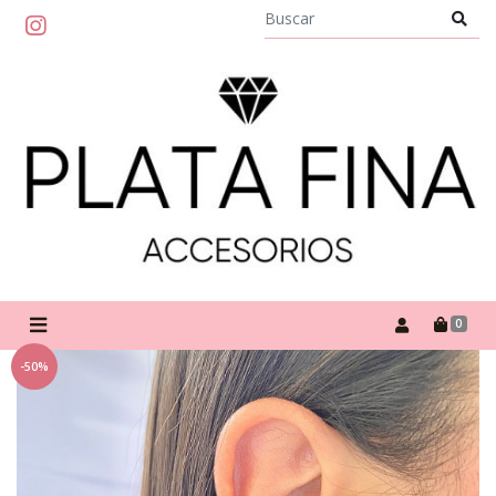
0
-50%