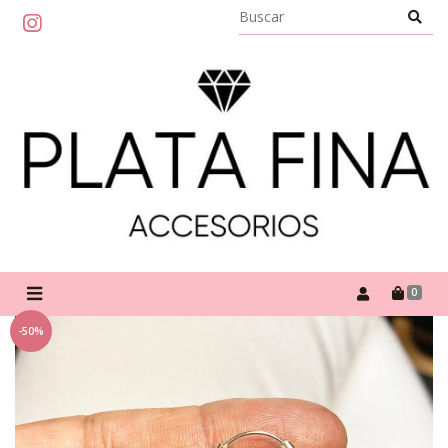
0
-50%