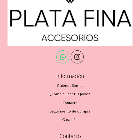
Información
Quiénes Somos
¿Cómo cuidar tus Joyas?
Contacto
Seguimiento de Compra
Garantías
Contacto