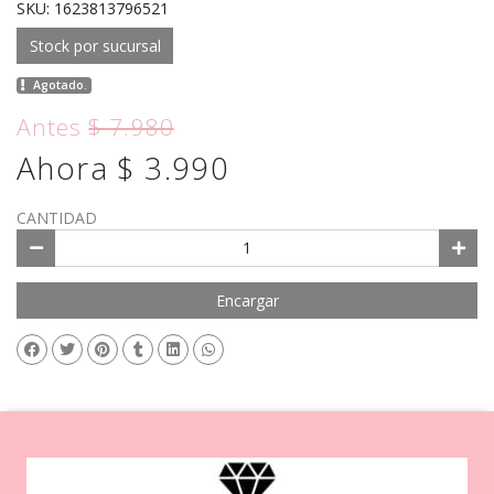
SKU: 1623813796521
Stock por sucursal
Agotado.
Antes
$ 7.980
Ahora $ 3.990
CANTIDAD
Encargar