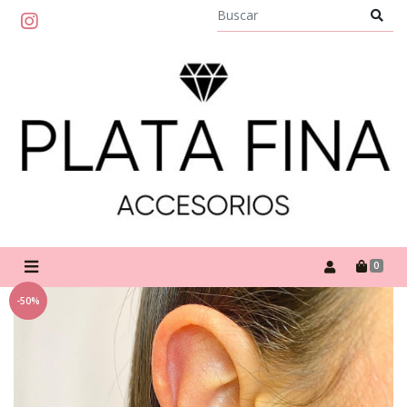
0
-50%