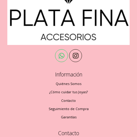
Información
Quiénes Somos
¿Cómo cuidar tus Joyas?
Contacto
Seguimiento de Compra
Garantías
Contacto