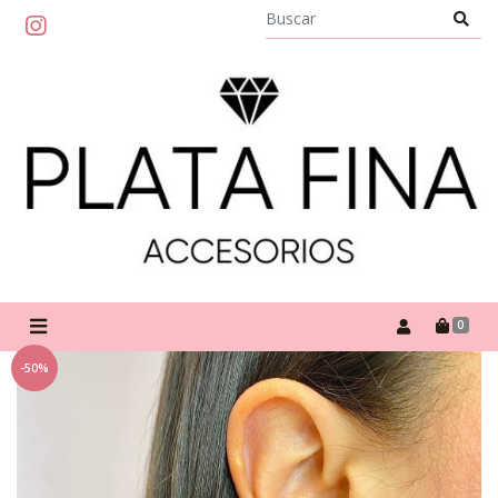
0
-50%