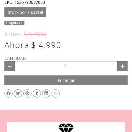
SKU: 1626793672003
Stock por sucursal
Agotado.
Antes
$ 9.980
Ahora $ 4.990
CANTIDAD
Encargar