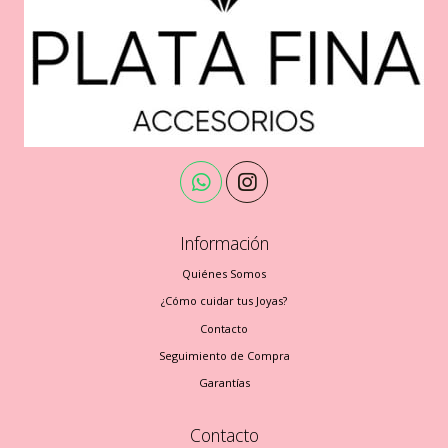
Información
Quiénes Somos
¿Cómo cuidar tus Joyas?
Contacto
Seguimiento de Compra
Garantías
Contacto