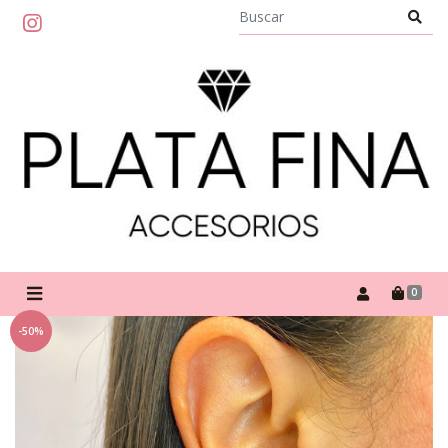
0
-50%