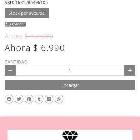
SKU: 1631286496105
Stock por sucursal
Agotado.
Antes
$ 13.980
Ahora $ 6.990
CANTIDAD
Encargar