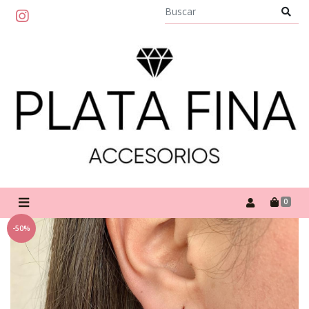
0
-50%