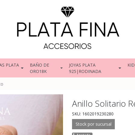
AS PLATA
BAÑO DE
JOYAS PLATA
KID
ORO18K
925|RODINADA
co
Anillo Solitario
SKU: 1602019230280
Stock por sucursal
Agotado.