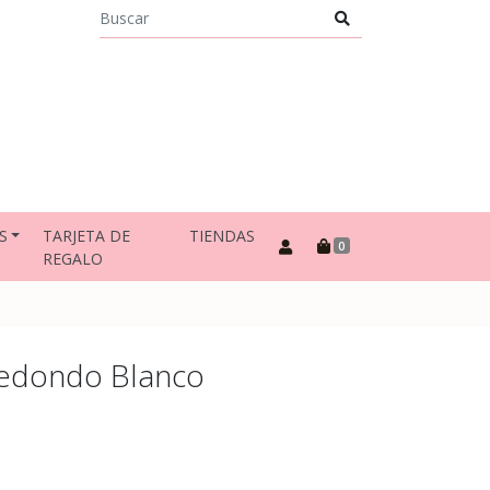
S
TARJETA DE
TIENDAS
0
REGALO
 Redondo Blanco