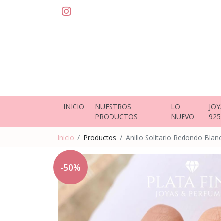
INICIO
NUESTROS
LO
JOY
PRODUCTOS
NUEVO
925
Inicio
Productos
Anillo Solitario Redondo Blan
-50%